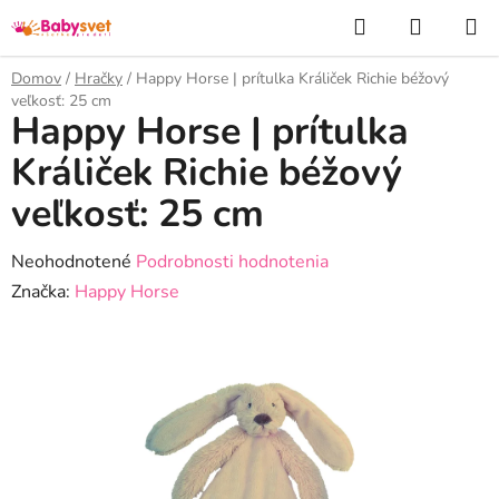
Prejsť
Hľadať
NÁKUP
na
KOŠÍK
obsah
Domov
/
Hračky
/
Happy Horse | prítulka Králiček Richie béžový
veľkosť: 25 cm
Happy Horse | prítulka
Králiček Richie béžový
veľkosť: 25 cm
Priemerné
Neohodnotené
Podrobnosti hodnotenia
hodnotenie
Značka:
Happy Horse
produktu
je
0,0
z
5
hviezdičiek.