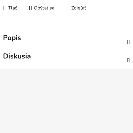
Tlač
Opýtať sa
Zdieľať
Popis
Diskusia
Z
á
p
ä
t
i
e