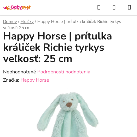
Prejsť
Hľadať
NÁKUP
na
KOŠÍK
obsah
Domov
/
Hračky
/
Happy Horse | prítulka králiček Richie tyrkys
veľkosť: 25 cm
Happy Horse | prítulka
králiček Richie tyrkys
veľkosť: 25 cm
Priemerné
Neohodnotené
Podrobnosti hodnotenia
hodnotenie
Značka:
Happy Horse
produktu
je
0,0
z
5
hviezdičiek.