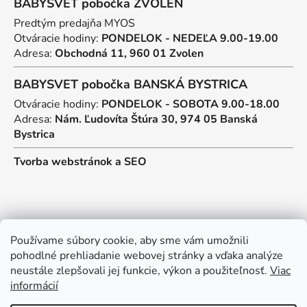
BABYSVET pobočka ZVOLEN
Predtým predajňa MYOS
Otváracie hodiny:
PONDELOK - NEDEĽA 9.00-19.00
Adresa:
Obchodná 11, 960 01 Zvolen
BABYSVET pobočka BANSKÁ BYSTRICA
Otváracie hodiny:
PONDELOK - SOBOTA 9.00-18.00
Adresa:
Nám. Ľudovíta Štúra 30, 974 05 Banská
Bystrica
Tvorba webstránok
a
SEO
Kontakt
Používame súbory cookie, aby sme vám umožnili
pohodlné prehliadanie webovej stránky a vďaka analýze
predajna
@
myos.sk
neustále zlepšovali jej funkcie, výkon a použiteľnosť.
Viac
informácií
+421 902 950 906