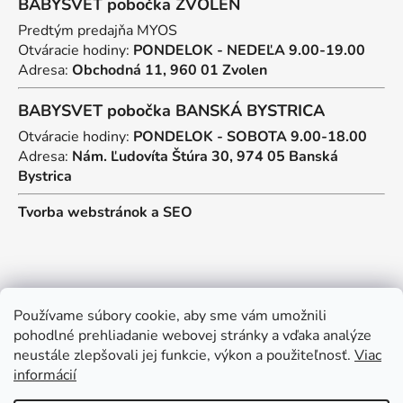
BABYSVET pobočka ZVOLEN
Predtým predajňa MYOS
Otváracie hodiny:
PONDELOK - NEDEĽA 9.00-19.00
Adresa:
Obchodná 11, 960 01 Zvolen
BABYSVET pobočka BANSKÁ BYSTRICA
Otváracie hodiny:
PONDELOK - SOBOTA 9.00-18.00
Adresa:
Nám. Ľudovíta Štúra 30, 974 05 Banská
Bystrica
Tvorba webstránok
a
SEO
Kontakt
Používame súbory cookie, aby sme vám umožnili
pohodlné prehliadanie webovej stránky a vďaka analýze
predajna
@
myos.sk
neustále zlepšovali jej funkcie, výkon a použiteľnosť.
Viac
informácií
+421 902 950 906