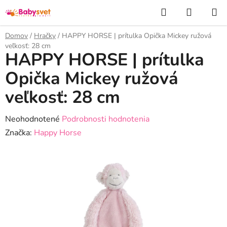
Prejsť
Hľadať
NÁKUP
na
KOŠÍK
obsah
Domov
/
Hračky
/
HAPPY HORSE | prítulka Opička Mickey ružová
veľkosť: 28 cm
HAPPY HORSE | prítulka
Opička Mickey ružová
veľkosť: 28 cm
Priemerné
Neohodnotené
Podrobnosti hodnotenia
hodnotenie
Značka:
Happy Horse
produktu
je
0,0
z
5
hviezdičiek.