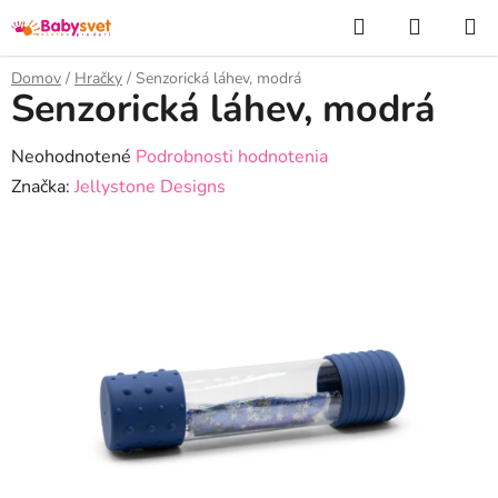
Prejsť
Hľadať
NÁKUP
na
KOŠÍK
obsah
Domov
/
Hračky
/
Senzorická láhev, modrá
Senzorická láhev, modrá
Priemerné
Neohodnotené
Podrobnosti hodnotenia
hodnotenie
Značka:
Jellystone Designs
produktu
je
0,0
z
5
hviezdičiek.