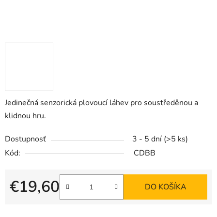
Jedinečná senzorická plovoucí láhev pro soustředěnou a
klidnou hru.
Dostupnosť
3 - 5 dní
(>5 ks)
Kód:
CDBB
€19,60
DO KOŠÍKA
Jednotková cena: