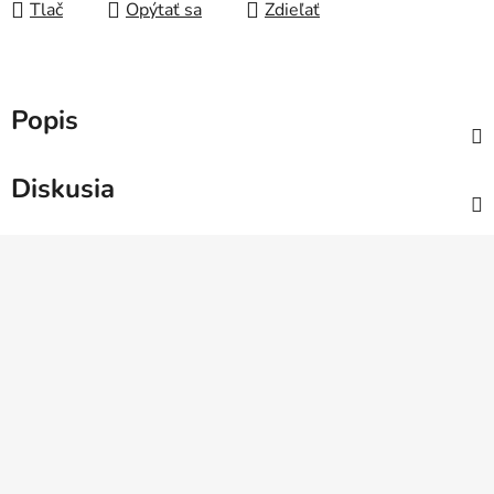
Tlač
Opýtať sa
Zdieľať
Popis
Diskusia
Z
á
p
ä
t
i
e