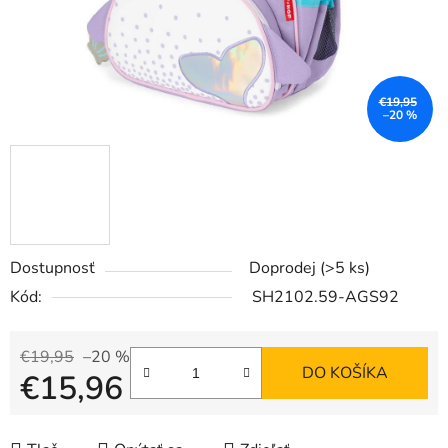
€19,95
–20 %
Dostupnosť
Doprodej
(>5 ks)
Kód:
SH2102.59-AGS92
€19,95
–20 %
DO KOŠÍKA
€15,96
Jednotková cena: