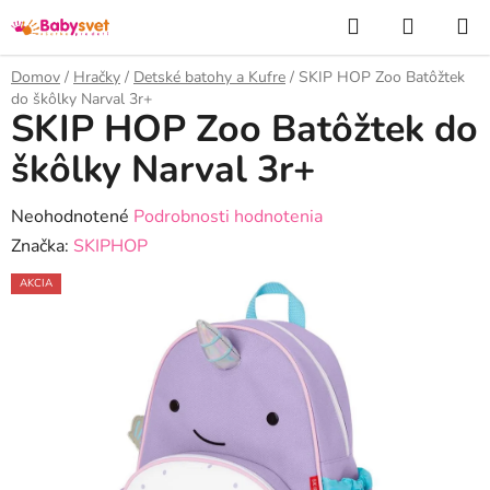
Prejsť
Hľadať
NÁKUP
na
KOŠÍK
obsah
Domov
/
Hračky
/
Detské batohy a Kufre
/
SKIP HOP Zoo Batôžtek
do škôlky Narval 3r+
SKIP HOP Zoo Batôžtek do
škôlky Narval 3r+
Priemerné
Neohodnotené
Podrobnosti hodnotenia
hodnotenie
Značka:
SKIPHOP
produktu
AKCIA
je
0,0
z
5
hviezdičiek.