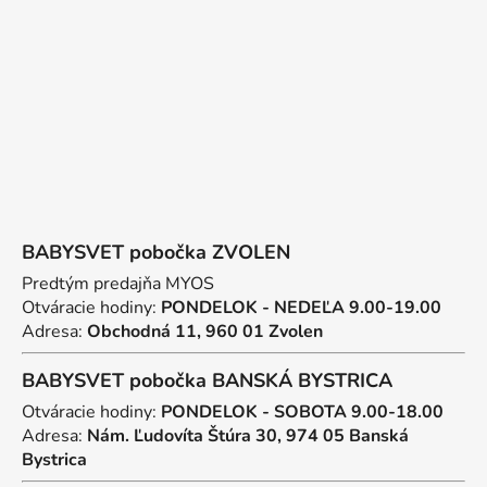
t
i
e
BABYSVET pobočka ZVOLEN
Predtým predajňa MYOS
Otváracie hodiny:
PONDELOK - NEDEĽA 9.00-19.00
Adresa:
Obchodná 11, 960 01 Zvolen
BABYSVET pobočka BANSKÁ BYSTRICA
Otváracie hodiny:
PONDELOK - SOBOTA 9.00-18.00
Adresa:
Nám. Ľudovíta Štúra 30, 974 05 Banská
Bystrica