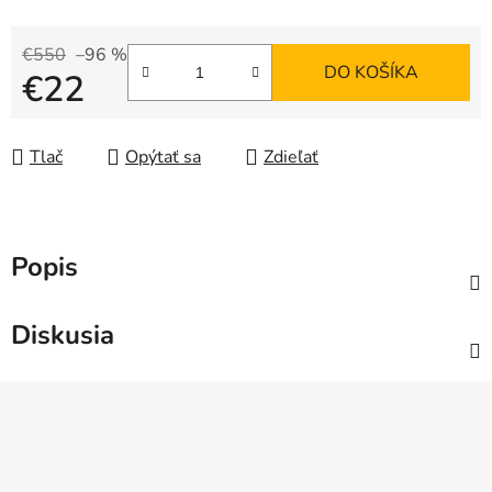
€550
–96 %
DO KOŠÍKA
€22
Jednotková cena:
Tlač
Opýtať sa
Zdieľať
Popis
Diskusia
Z
á
p
ä