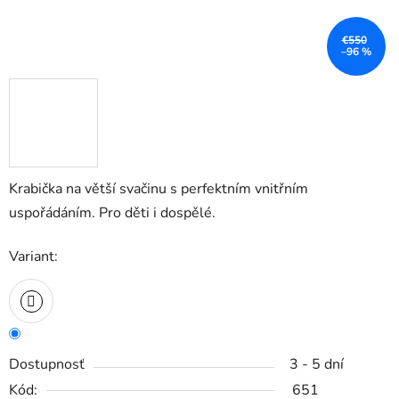
€550
–96 %
Krabička na větší svačinu s perfektním vnitřním
uspořádáním. Pro děti i dospělé.
Variant:
Dostupnosť
3 - 5 dní
Kód:
651