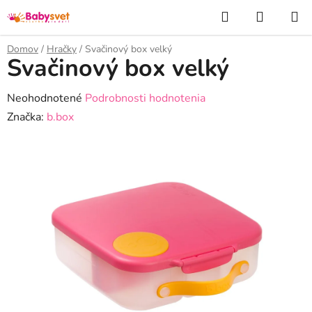
Prejsť
Hľadať
NÁKUP
na
KOŠÍK
obsah
Domov
/
Hračky
/
Svačinový box velký
Svačinový box velký
Priemerné
Neohodnotené
Podrobnosti hodnotenia
hodnotenie
Značka:
b.box
produktu
je
0,0
z
5
hviezdičiek.