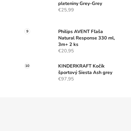
pleteniny Grey-Grey
€25,99
Philips AVENT Fľaša
Natural Response 330 ml,
3m+ 2 ks
€20,95
KINDERKRAFT Kočík
športový Siesta Ash grey
€97,95
Z
á
p
ä