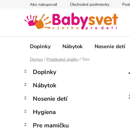
Prejsť
Ako nakupovať
Obchodné podmienky
Pod
na
obsah
Doplnky
Nábytok
Nosenie detí
Domov
/
Predávané značky
/
Tots
B
K
Preskočiť
Doplnky
a
kategórie
o
t
č
Nábytok
e
n
g
ý
Nosenie detí
ó
p
r
Hygiena
i
a
e
n
Pre mamičku
e