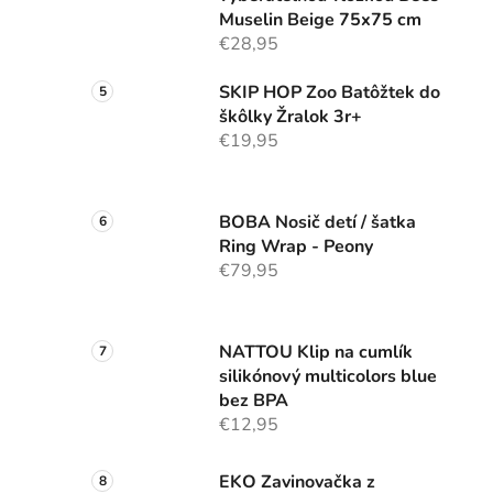
Muselin Beige 75x75 cm
€28,95
SKIP HOP Zoo Batôžtek do
škôlky Žralok 3r+
€19,95
BOBA Nosič detí / šatka
Ring Wrap - Peony
€79,95
NATTOU Klip na cumlík
silikónový multicolors blue
bez BPA
€12,95
EKO Zavinovačka z