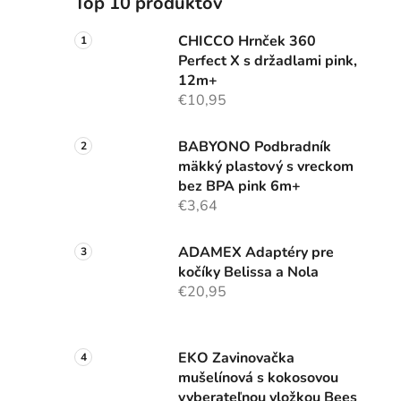
Top 10 produktov
CHICCO Hrnček 360
Perfect X s držadlami pink,
12m+
€10,95
BABYONO Podbradník
mäkký plastový s vreckom
bez BPA pink 6m+
€3,64
ADAMEX Adaptéry pre
kočíky Belissa a Nola
€20,95
EKO Zavinovačka
mušelínová s kokosovou
vyberateľnou vložkou Bees