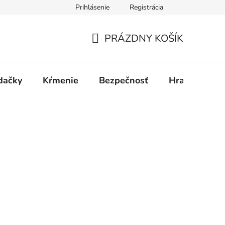
Prihlásenie
Registrácia
PRÁZDNY KOŠÍK
NÁKUPNÝ
KOŠÍK
dačky
Kŕmenie
Bezpečnosť
Hračky
P