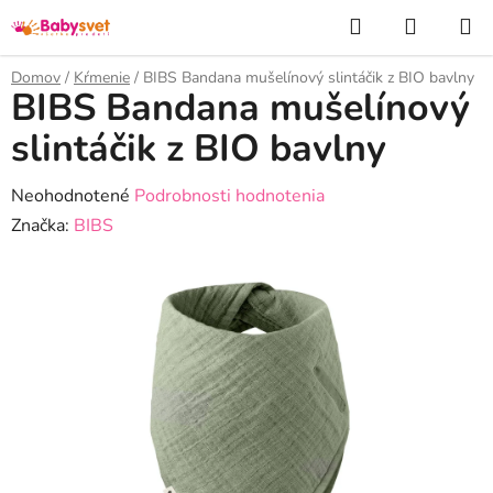
Prejsť
Hľadať
NÁKUP
na
KOŠÍK
obsah
Domov
/
Kŕmenie
/
BIBS Bandana mušelínový slintáčik z BIO bavlny
BIBS Bandana mušelínový
slintáčik z BIO bavlny
Priemerné
Neohodnotené
Podrobnosti hodnotenia
hodnotenie
Značka:
BIBS
produktu
je
0,0
z
5
hviezdičiek.