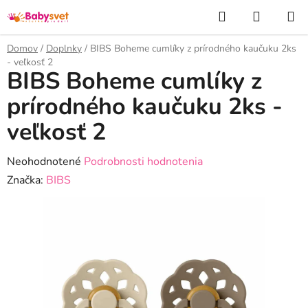
Prejsť
Hľadať
NÁKUP
na
KOŠÍK
obsah
Domov
/
Doplnky
/
BIBS Boheme cumlíky z prírodného kaučuku 2ks
- veľkosť 2
BIBS Boheme cumlíky z
prírodného kaučuku 2ks -
veľkosť 2
Priemerné
Neohodnotené
Podrobnosti hodnotenia
hodnotenie
Značka:
BIBS
produktu
je
0,0
z
5
hviezdičiek.