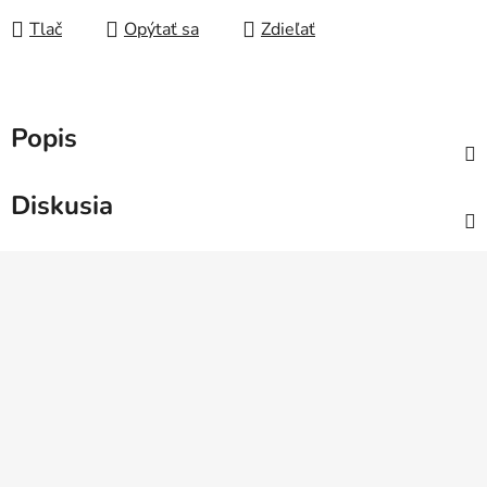
Tlač
Opýtať sa
Zdieľať
Popis
Diskusia
Z
á
p
ä
t
i
e