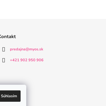
Kontakt
predajna
@
myos.sk
+421 902 950 906
Súhlasím