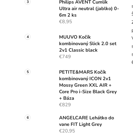
Philips AVENT Cumlík
Ultra air neutral (jablko) 0-
6m 2 ks
€8,95
MUUVO Kočík
kombinovaný Slick 2.0 set
2v1 Classic black
€749
PETITE&MARS Kočík
kombinovaný ICON 2v1
Mossy Green XXL AIR +
Core Pro i-Size Black Grey
+ Báza
€829
ANGELCARE Lehátko do
vane FIT Light Grey
€20,95