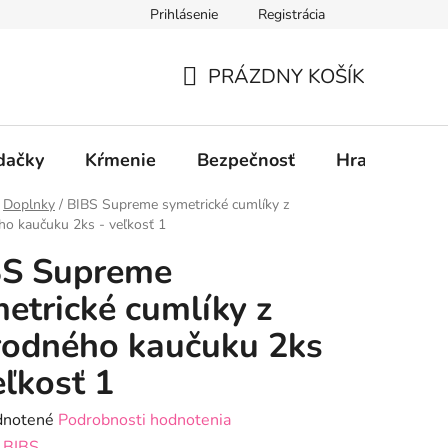
Prihlásenie
Registrácia
PRÁZDNY KOŠÍK
NÁKUPNÝ
KOŠÍK
dačky
Kŕmenie
Bezpečnosť
Hračky
P
Doplnky
/
BIBS Supreme symetrické cumlíky z
ho kaučuku 2ks - veľkosť 1
BS Supreme
etrické cumlíky z
rodného kaučuku 2ks
eľkosť 1
rné
notené
Podrobnosti hodnotenia
enie
:
BIBS