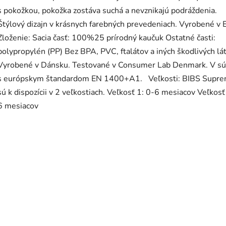
s pokožkou, pokožka zostáva suchá a nevznikajú podráždenia.
Štýlový dizajn v krásnych farebných prevedeniach. Vyrobené v
Zloženie: Sacia časť: 100%25 prírodný kaučuk Ostatné časti:
polypropylén (PP) Bez BPA, PVC, ftalátov a iných škodlivých l
Vyrobené v Dánsku. Testované v Consumer Lab Denmark. V sú
s európskym štandardom EN 1400+A1. Veľkosti: BIBS Supr
sú k dispozícii v 2 veľkostiach. Veľkosť 1: 0-6 mesiacov Veľkosť
6 mesiacov