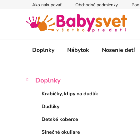
Prejsť
Ako nakupovať
Obchodné podmienky
Pod
na
obsah
Doplnky
Nábytok
Nosenie detí
B
K
Preskočiť
Doplnky
a
kategórie
o
t
č
Krabičky, klipy na dudlík
e
n
g
Dudlíky
ý
ó
p
r
Detské koberce
i
a
e
n
Slnečné okuliare