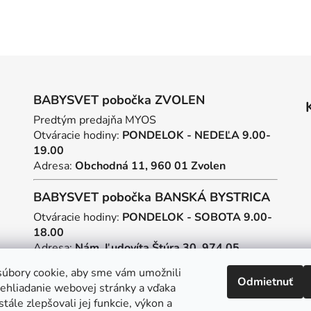
BABYSVET pobočka ZVOLEN
Predtým predajňa MYOS
Otváracie hodiny:
PONDELOK - NEDEĽA 9.00-
19.00
Adresa:
Obchodná 11, 960 01 Zvolen
BABYSVET pobočka BANSKÁ BYSTRICA
Otváracie hodiny:
PONDELOK - SOBOTA 9.00-
18.00
Adresa:
Nám. Ľudovíta Štúra 30, 974 05
Banská Bystrica
úbory cookie, aby sme vám umožnili
Odmietnuť
ehliadanie webovej stránky a vďaka
Tvorba webstránok
a
SEO
tále zlepšovali jej funkcie, výkon a