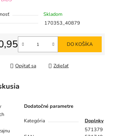
tu
nosť
Skladom
170353_40879
0,95
DO KOŠÍKA
iek.
tková cena:
Opýtať sa
Zdieľať
skusia
y
Dodatočné parametre
ch
Kategória
Doplnky
571379
zajnu