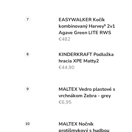
EASYWALKER Kočík
kombinovaný Harvey⁵ 2v1
Agave Green LITE RWS
€482
KINDERKRAFT Podložka
hracia XPE Matty2
€44,90
MALTEX Vedro plastové s
vrchnákom Zebra - grey
€6,95
MALTEX Nočník
protišmykový s hudbou