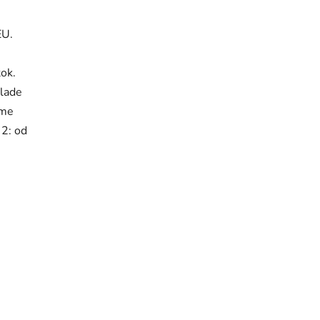
 EU.
átok.
lade
eme
 2: od