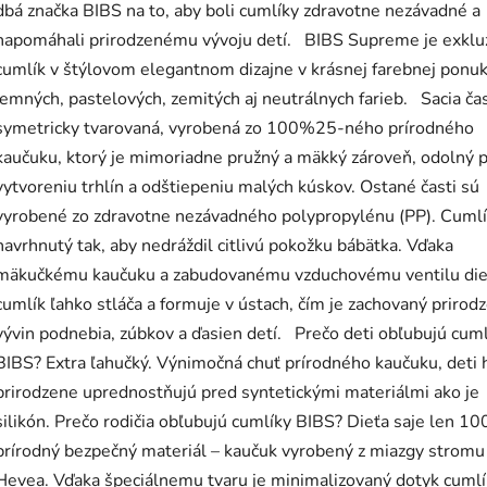
dbá značka BIBS na to, aby boli cumlíky zdravotne nezávadné a
napomáhali prirodzenému vývoju detí. BIBS Supreme je exklu
cumlík v štýlovom elegantnom dizajne v krásnej farebnej ponu
jemných, pastelových, zemitých aj neutrálnych farieb. Sacia čas
symetricky tvarovaná, vyrobená zo 100%25-ného prírodného
kaučuku, ktorý je mimoriadne pružný a mäkký zároveň, odolný p
vytvoreniu trhlín a odštiepeniu malých kúskov. Ostané časti sú
vyrobené zo zdravotne nezávadného polypropylénu (PP). Cumlí
navrhnutý tak, aby nedráždil citlivú pokožku bábätka. Vďaka
mäkučkému kaučuku a zabudovanému vzduchovému ventilu die
cumlík ľahko stláča a formuje v ústach, čím je zachovaný prirod
vývin podnebia, zúbkov a ďasien detí. Prečo deti obľubujú cum
BIBS? Extra ľahučký. Výnimočná chuť prírodného kaučuku, deti 
prirodzene uprednostňujú pred syntetickými materiálmi ako je
silikón. Prečo rodičia obľubujú cumlíky BIBS? Dieťa saje len 
prírodný bezpečný materiál – kaučuk vyrobený z miazgy stromu
Hevea. Vďaka špeciálnemu tvaru je minimalizovaný dotyk cumlí