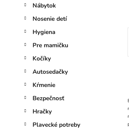
e
Nábytok
l
Nosenie detí
Hygiena
Pre mamičku
Kočíky
Autosedačky
Kŕmenie
Bezpečnosť
Hračky
Plavecké potreby