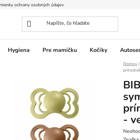
mienky ochrany osobných údajov
Hygiena
Pre mamičku
Kočíky
Autose
Domov
/
prírodné
BI
sym
prí
- v
Prieme
Neohod
hodnot
Značka