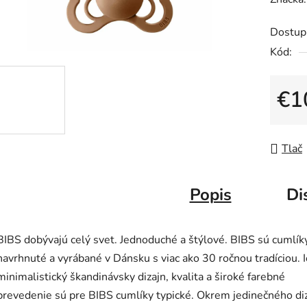
produk
Dostup
je
Kód:
0,0
z
5
€1
hviezdič
Jedno
Tlač
Popis
Di
BIBS dobývajú celý svet. Jednoduché a štýlové. BIBS sú cumlík
navrhnuté a vyrábané v Dánsku s viac ako 30 ročnou tradíciou. I
minimalistický škandinávsky dizajn, kvalita a široké farebné
prevedenie sú pre BIBS cumlíky typické. Okrem jedinečného di