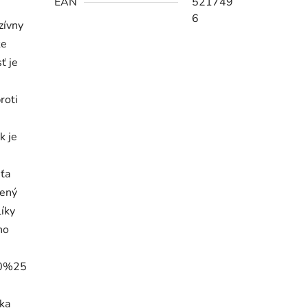
EAN
521749
6
zívny
ke
ť je
roti
k je
ťa
zený
líky
ho
100%25
ka