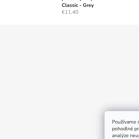
Classic - Grey
€11,40
Z
á
p
ä
t
i
e
Používame s
pohodlné pr
analýze neus