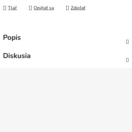
Tlač
Opýtať sa
Zdieľať
Popis
Diskusia
Z
á
p
ä
t
i
e