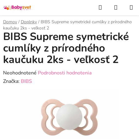
Prejsť
Hľadať
NÁKUP
na
KOŠÍK
obsah
Domov
/
Doplnky
/
BIBS Supreme symetrické cumlíky z prírodného
kaučuku 2ks - veľkosť 2
BIBS Supreme symetrické
cumlíky z prírodného
kaučuku 2ks - veľkosť 2
Priemerné
Neohodnotené
Podrobnosti hodnotenia
hodnotenie
Značka:
BIBS
produktu
je
0,0
z
5
hviezdičiek.