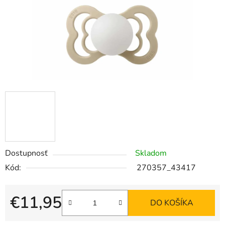
Dostupnosť
Skladom
Kód:
270357_43417
€11,95
DO KOŠÍKA
Jednotková cena: