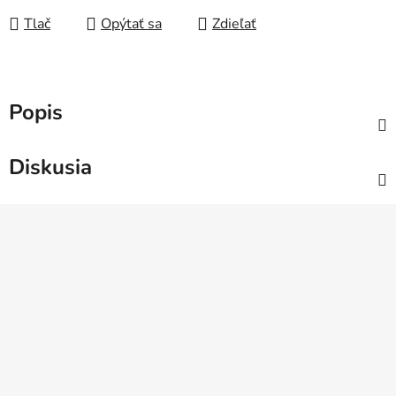
Tlač
Opýtať sa
Zdieľať
Popis
Diskusia
Z
á
p
ä
t
i
e