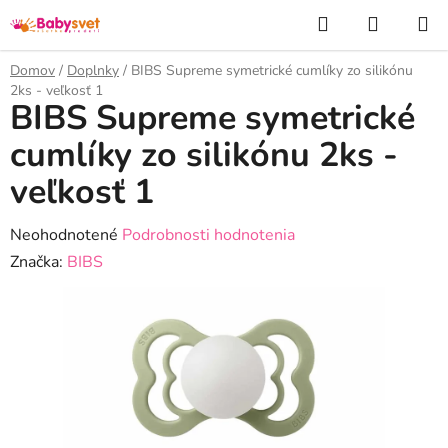
Prejsť
Hľadať
NÁKUP
na
KOŠÍK
obsah
Domov
/
Doplnky
/
BIBS Supreme symetrické cumlíky zo silikónu
2ks - veľkosť 1
BIBS Supreme symetrické
cumlíky zo silikónu 2ks -
veľkosť 1
Priemerné
Neohodnotené
Podrobnosti hodnotenia
hodnotenie
Značka:
BIBS
produktu
je
0,0
z
5
hviezdičiek.