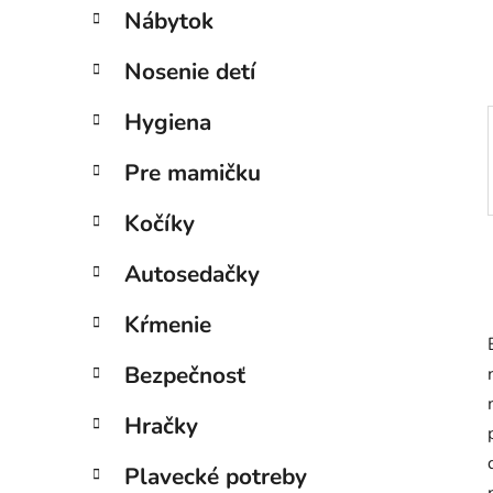
e
Nábytok
l
Nosenie detí
Hygiena
Pre mamičku
Kočíky
Autosedačky
Kŕmenie
Bezpečnosť
Hračky
Plavecké potreby