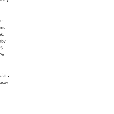
zívny
5-
nému
ak,
 aby
25
BPA,
cii v
iacov