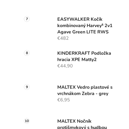
EASYWALKER Kočík
kombinovaný Harvey⁵ 2v1
Agave Green LITE RWS
€482
KINDERKRAFT Podložka
hracia XPE Matty2
€44,90
MALTEX Vedro plastové s
vrchnákom Zebra - grey
€6,95
MALTEX Nočník
protišmykový s hudbou