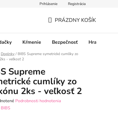
Prihlásenie
Registrácia
PRÁZDNY KOŠÍK
NÁKUPNÝ
KOŠÍK
dačky
Kŕmenie
Bezpečnosť
Hračky
P
Doplnky
/
BIBS Supreme symetrické cumlíky zo
 2ks - veľkosť 2
BS Supreme
etrické cumlíky zo
ikónu 2ks - veľkosť 2
rné
notené
Podrobnosti hodnotenia
enie
:
BIBS
tu