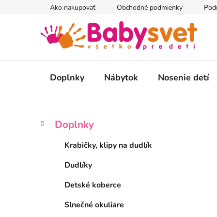
Prejsť
Ako nakupovať
Obchodné podmienky
Pod
na
obsah
Doplnky
Nábytok
Nosenie detí
B
K
Preskočiť
Doplnky
a
kategórie
o
t
č
Krabičky, klipy na dudlík
e
n
g
Dudlíky
ý
ó
p
r
Detské koberce
i
a
e
n
Slnečné okuliare