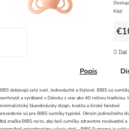
Dostup
je
Kód:
0,0
z
5
€1
hviezdič
Jedno
Tlač
Popis
Di
BIBS dobývajú celý svet. Jednoduché a štýlové. BIBS sú cumlík
navrhnuté a vyrábané v Dánsku s viac ako 40 ročnou tradíciou. I
minimalistický škandinávsky dizajn, kvalita a široké farebné
prevedenie sú pre BIBS cumlíky typické. Okrem jedinečného di
dbá značka BIBS na to, aby boli cumlíky zdravotne nezávadné a