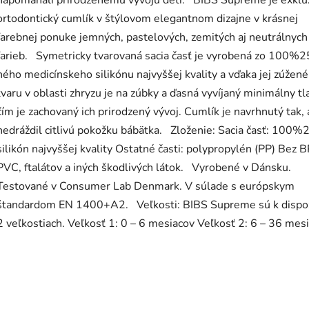
napomáhali prirodzenému vývoju detí. BIBS Supreme je exklu
ortodontický cumlík v štýlovom elegantnom dizajne v krásnej
farebnej ponuke jemných, pastelových, zemitých aj neutrálnych
farieb. Symetricky tvarovaná sacia časť je vyrobená zo 100%2
ného medicínskeho silikónu najvyššej kvality a vďaka jej zúže
tvaru v oblasti zhryzu je na zúbky a ďasná vyvíjaný minimálny tl
čím je zachovaný ich prirodzený vývoj. Cumlík je navrhnutý tak,
nedráždil citlivú pokožku bábätka. Zloženie: Sacia časť: 100%
silikón najvyššej kvality Ostatné časti: polypropylén (PP) Bez 
PVC, ftalátov a iných škodlivých látok. Vyrobené v Dánsku.
Testované v Consumer Lab Denmark. V súlade s európskym
štandardom EN 1400+A2. Veľkosti: BIBS Supreme sú k dispozí
2 veľkostiach. Veľkosť 1: 0 – 6 mesiacov Veľkosť 2: 6 – 36 mes