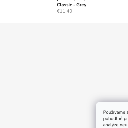
Classic - Grey
€11,40
Z
á
p
ä
t
i
e
Používame s
pohodlné pr
analýze neus