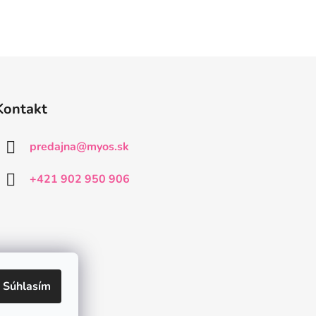
Kontakt
predajna
@
myos.sk
+421 902 950 906
Súhlasím