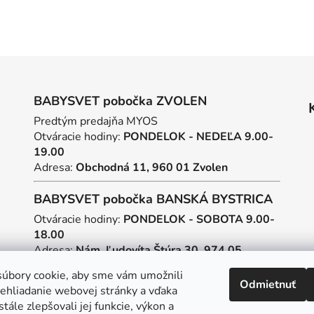
BABYSVET pobočka ZVOLEN
Predtým predajňa MYOS
Otváracie hodiny:
PONDELOK - NEDEĽA 9.00-
19.00
Adresa:
Obchodná 11, 960 01 Zvolen
BABYSVET pobočka BANSKÁ BYSTRICA
Otváracie hodiny:
PONDELOK - SOBOTA 9.00-
18.00
Adresa:
Nám. Ľudovíta Štúra 30, 974 05
Banská Bystrica
úbory cookie, aby sme vám umožnili
Odmietnuť
ehliadanie webovej stránky a vďaka
Tvorba webstránok
a
SEO
tále zlepšovali jej funkcie, výkon a