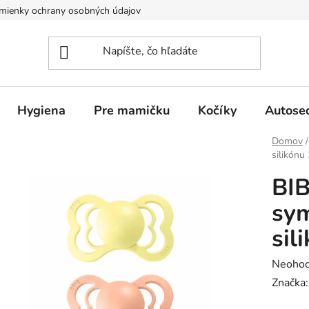
mienky ochrany osobných údajov
Hygiena
Pre mamičku
Kočíky
Autose
Domov
/
silikónu
BI
sym
sil
Prieme
Neohod
hodnot
Značka
produk