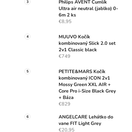
Philips AVENT Cumlík
Ultra air neutral (jablko) 0-
6m 2 ks
€8,95
MUUVO Kočík
kombinovaný Slick 2.0 set
2v1 Classic black
€749
PETITE&MARS Kočík
kombinovaný ICON 2v1
Mossy Green XXL AIR +
Core Pro i-Size Black Grey
+ Báza
€829
ANGELCARE Lehátko do
vane FIT Light Grey
€20,95