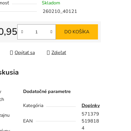
nosť
Skladom
260210_40121
0,95
DO KOŠÍKA
iek.
tková cena:
Opýtať sa
Zdieľať
skusia
y
Dodatočné parametre
ch
Kategória
Doplnky
571379
zajnu
EAN
519818
4