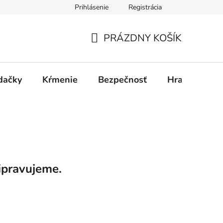
Prihlásenie
Registrácia
PRÁZDNY KOŠÍK
NÁKUPNÝ
KOŠÍK
dačky
Kŕmenie
Bezpečnosť
Hračky
P
ipravujeme.