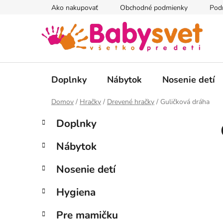
Prejsť
Ako nakupovať
Obchodné podmienky
Pod
na
obsah
Doplnky
Nábytok
Nosenie detí
Domov
/
Hračky
/
Drevené hračky
/
Guličková dráha
B
K
Preskočiť
Doplnky
a
kategórie
o
t
č
Nábytok
e
n
g
ý
Nosenie detí
ó
p
r
Hygiena
i
a
e
n
Pre mamičku
e