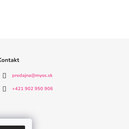
Kontakt
predajna
@
myos.sk
+421 902 950 906