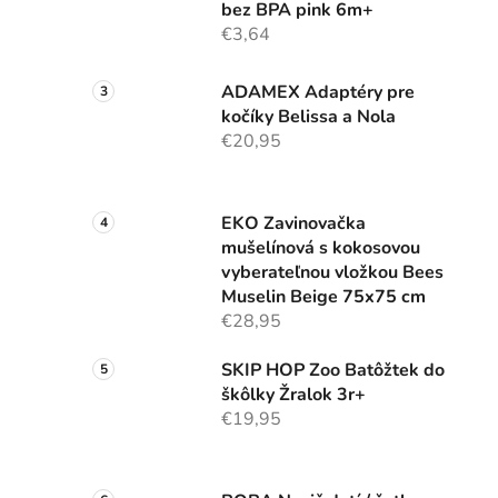
bez BPA pink 6m+
€3,64
ADAMEX Adaptéry pre
kočíky Belissa a Nola
€20,95
EKO Zavinovačka
mušelínová s kokosovou
vyberateľnou vložkou Bees
Muselin Beige 75x75 cm
€28,95
SKIP HOP Zoo Batôžtek do
škôlky Žralok 3r+
€19,95