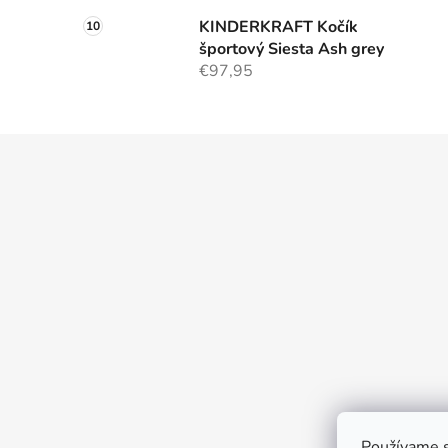
KINDERKRAFT Kočík
športový Siesta Ash grey
€97,95
Z
á
p
ä
t
i
e
Používame s