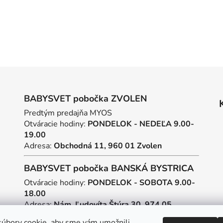
BABYSVET pobočka ZVOLEN
Predtým predajňa MYOS
Otváracie hodiny:
PONDELOK - NEDEĽA 9.00-
19.00
Adresa:
Obchodná 11, 960 01 Zvolen
BABYSVET pobočka BANSKÁ BYSTRICA
Otváracie hodiny:
PONDELOK - SOBOTA 9.00-
18.00
Adresa:
Nám. Ľudovíta Štúra 30, 974 05
Banská Bystrica
úbory cookie, aby sme vám umožnili