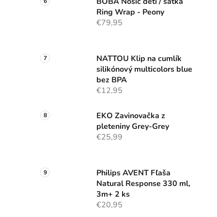
BOBA Nosič detí / šatka
Ring Wrap - Peony
€79,95
NATTOU Klip na cumlík
silikónový multicolors blue
bez BPA
€12,95
EKO Zavinovačka z
pleteniny Grey-Grey
€25,99
Philips AVENT Fľaša
Natural Response 330 ml,
3m+ 2 ks
€20,95